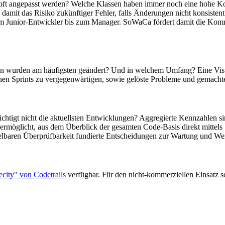
 oft angepasst werden? Welche Klassen haben immer noch eine hohe 
 damit das Risiko zukünftiger Fehler, falls Änderungen nicht konsist
 vom Junior-Entwickler bis zum Manager. SoWaCa fördert damit die Ko
eien wurden am häufigsten geändert? Und in welchem Umfang? Eine Vi
nen Sprints zu vergegenwärtigen, sowie gelöste Probleme und gemachte
ichtigt nicht die aktuellsten Entwicklungen? Aggregierte Kennzahlen s
und ermöglicht, aus dem Überblick der gesamten Code-Basis direkt mitte
elbaren Überprüfbarkeit fundierte Entscheidungen zur Wartung und We
city" von Codetrails
verfügbar. Für den nicht-kommerziellen Einsatz so